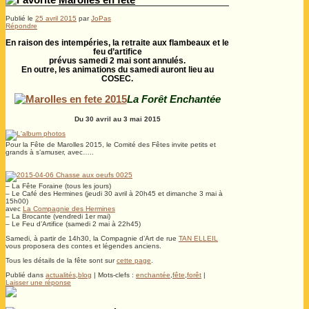
Publié le
25 avril 2015
par
JoPas
Répondre
En raison des intempéries, la retraite aux flambeaux et le
feu d’artifice
prévus samedi 2 mai sont annulés.
En outre, les animations du samedi auront lieu au
COSEC.
La Forêt Enchantée
Du 30 avril au 3 mai 2015
Pour la Fête de Marolles 2015, le Comité des Fêtes invite petits et
grands à s’amuser, avec…..
– La Fête Foraine (tous les jours)
– Le Café des Hermines (jeudi 30 avril à 20h45 et dimanche 3 mai à
15h00)
avec
La Compagnie des Hermines
– La Brocante (vendredi 1er mai)
– Le Feu d’Artifice (samedi 2 mai à 22h45)
Samedi, à partir de 14h30, la Compagnie d’Art de rue
TAN ELLEIL
vous proposera des contes et légendes anciens.
Tous les détails de la fête sont sur
cette page
.
Publié dans
actualités
,
blog
|
Mots-clefs :
enchantée
,
fête
,
forêt
|
Laisser une réponse