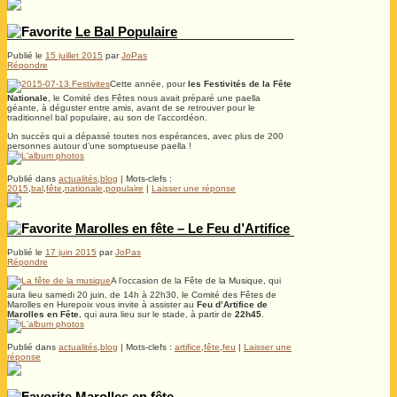
Le Bal Populaire
Publié le
15 juillet 2015
par
JoPas
Répondre
Cette année, pour
les Festivités de la Fête
Nationale
, le Comité des Fêtes nous avait préparé une paella
géante, à déguster entre amis, avant de se retrouver pour le
traditionnel bal populaire, au son de l’accordéon.
Un succès qui a dépassé toutes nos espérances, avec plus de 200
personnes autour d’une somptueuse paella !
Publié dans
actualités
,
blog
|
Mots-clefs :
2015
,
bal
,
fête
,
nationale
,
populaire
|
Laisser une réponse
Marolles en fête – Le Feu d’Artifice
Publié le
17 juin 2015
par
JoPas
Répondre
A l’occasion de la Fête de la Musique, qui
aura lieu samedi 20 juin, de 14h à 22h30, le Comité des Fêtes de
Marolles en Hurepoix vous invite à assister au
Feu d’Artifice de
Marolles en Fête
, qui aura lieu sur le stade, à partir de
22h45
.
Publié dans
actualités
,
blog
|
Mots-clefs :
artifice
,
fête
,
feu
|
Laisser une
réponse
Marolles en fête