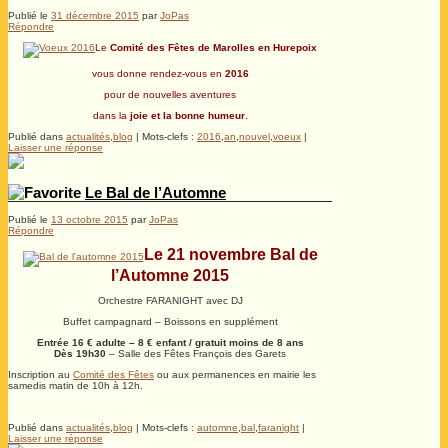
Publié le
31 décembre 2015
par
JoPas
Répondre
Le
Comité des Fêtes de Marolles en Hurepoix
vous donne rendez-vous en
2016
pour de nouvelles aventures
dans la
joie et la bonne humeur
.
Publié dans
actualités
,
blog
|
Mots-clefs :
2016
,
an
,
nouvel
,
voeux
|
Laisser une réponse
Le Bal de l’Automne
Publié le
13 octobre 2015
par
JoPas
Répondre
Le 21 novembre Bal de
l’Automne 2015
Orchestre FARANIGHT avec DJ
Buffet campagnard – Boissons en supplément
Entrée 16 € adulte – 8 € enfant / gratuit moins de 8 ans
Dès 19h30
– Salle des Fêtes François des Garets
Inscription au
Comité des Fêtes
ou aux permanences en mairie les
samedis matin de 10h à 12h.
.
Publié dans
actualités
,
blog
|
Mots-clefs :
automne
,
bal
,
faranight
|
Laisser une réponse