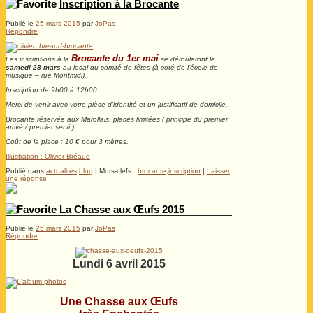
Inscription à la Brocante
Publié le
25 mars 2015
par
JoPas
Répondre
Brocante du 1er mai
Les inscriptions à la
se dérouleront le
samedi 28 mars
au local du comité de fêtes (à coté de l’école de
musique – rue Montmidi).
Inscription de 9h00 à 12h00.
Merci de venir avec votre pièce d’identité et un justificatif de domicile.
Brocante réservée aux Marollais, places limitées ( principe du premier
arrivé / premier servi ).
Coût de la place : 10 € pour 3 mètres.
Illustration : Olivier Bréaud
Publié dans
actualités
,
blog
|
Mots-clefs :
brocante
,
inscription
|
Laisser
une réponse
La Chasse aux Œufs 2015
Publié le
25 mars 2015
par
JoPas
Répondre
Lundi 6 avril 2015
Une Chasse aux Œufs