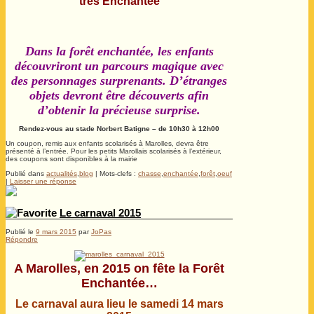
très Enchantée
Dans la forêt enchantée, les enfants
découvriront un parcours magique avec
des personnages surprenants. D’étranges
objets devront être découverts afin
d’obtenir la précieuse surprise.
Rendez-vous au stade Norbert Batigne – de 10h30 à 12h00
Un coupon, remis aux enfants scolarisés à Marolles, devra être
présenté à l’entrée. Pour les petits Marollais scolarisés à l’extérieur,
des coupons sont disponibles à la mairie
Publié dans
actualités
,
blog
|
Mots-clefs :
chasse
,
enchantée
,
forêt
,
oeuf
|
Laisser une réponse
Le carnaval 2015
Publié le
9 mars 2015
par
JoPas
Répondre
A Marolles, en 2015 on fête la Forêt
Enchantée…
Le carnaval aura lieu le samedi 14 mars