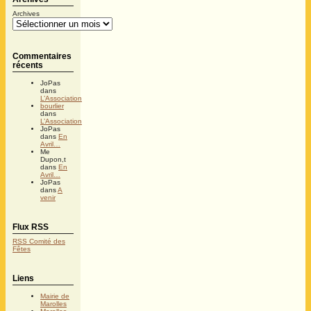
Archives
Commentaires
récents
JoPas
dans
L’Association
bourlier
dans
L’Association
JoPas
dans
En
Avril…
Me
Dupon,t
dans
En
Avril…
JoPas
dans
A
venir
Flux RSS
RSS Comité des
Fêtes
Liens
Mairie de
Marolles