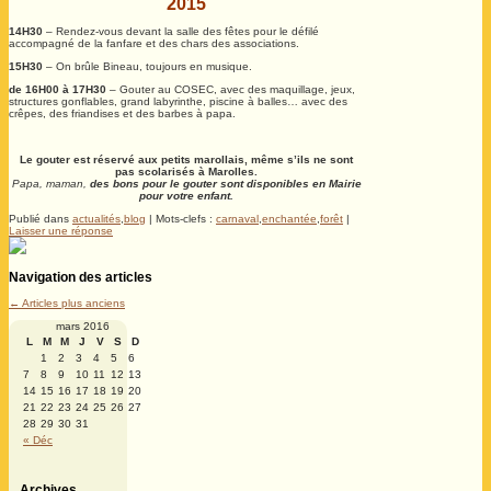
2015
14H30
– Rendez-vous devant la salle des fêtes pour le défilé
accompagné de la fanfare et des chars des associations.
15H30
– On brûle Bineau, toujours en musique.
de 16H00 à 17H30
– Gouter au COSEC, avec des maquillage, jeux,
structures gonflables, grand labyrinthe, piscine à balles… avec des
crêpes, des friandises et des barbes à papa.
Le gouter est réservé aux petits marollais, même s’ils ne sont
pas scolarisés à Marolles.
Papa, maman,
des bons pour le gouter sont disponibles en Mairie
pour votre enfant.
Publié dans
actualités
,
blog
|
Mots-clefs :
carnaval
,
enchantée
,
forêt
|
Laisser une réponse
Navigation des articles
←
Articles plus anciens
mars 2016
L
M
M
J
V
S
D
1
2
3
4
5
6
7
8
9
10
11
12
13
14
15
16
17
18
19
20
21
22
23
24
25
26
27
28
29
30
31
« Déc
Archives