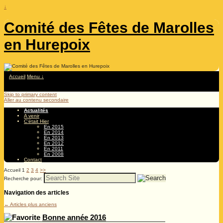
↓
Comité des Fêtes de Marolles
en Hurepoix
Accueil
Menu ↓
Skip to primary content
Aller au contenu secondaire
Actualités
A venir
C’était Hier
En 2015
En 2014
En 2013
En 2012
En 2011
En 2008
Contact
Accueil
1
2
3
4
>>
Recherche pour:
Navigation des articles
←
Articles plus anciens
Bonne année 2016