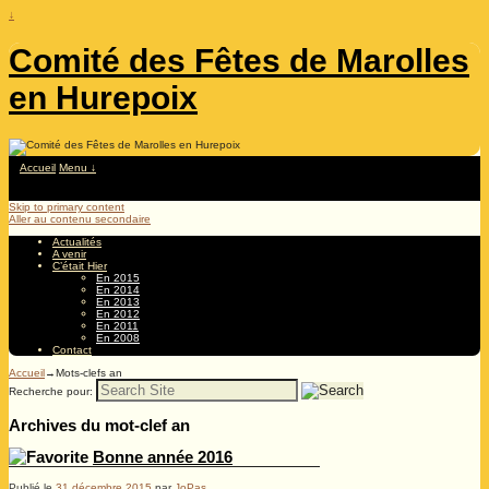
↓
Comité des Fêtes de Marolles
en Hurepoix
Accueil
Menu ↓
Skip to primary content
Aller au contenu secondaire
Actualités
A venir
C’était Hier
En 2015
En 2014
En 2013
En 2012
En 2011
En 2008
Contact
Accueil
→Mots-clefs
an
Recherche pour:
Archives du mot-clef
an
Bonne année 2016
Publié le
31 décembre 2015
par
JoPas