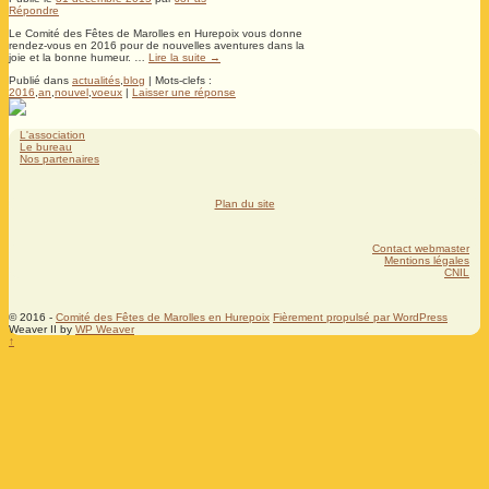
Répondre
Le Comité des Fêtes de Marolles en Hurepoix vous donne
rendez-vous en 2016 pour de nouvelles aventures dans la
joie et la bonne humeur. …
Lire la suite
→
Publié dans
actualités
,
blog
|
Mots-clefs :
2016
,
an
,
nouvel
,
voeux
|
Laisser une réponse
L'association
Le bureau
Nos partenaires
Plan du site
Contact webmaster
Mentions légales
CNIL
© 2016 -
Comité des Fêtes de Marolles en Hurepoix
Fièrement propulsé par WordPress
Weaver II by
WP Weaver
↑