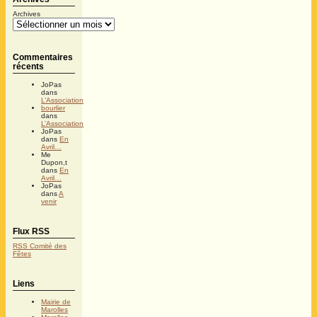
Archives
Commentaires
récents
JoPas
dans
L’Association
bourlier
dans
L’Association
JoPas
dans
En
Avril…
Me
Dupon,t
dans
En
Avril…
JoPas
dans
A
venir
Flux RSS
RSS Comité des
Fêtes
Liens
Mairie de
Marolles