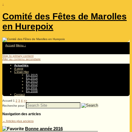
↓
Comité des Fêtes de Marolles
en Hurepoix
Accueil
Menu ↓
Skip to primary content
Aller au contenu secondaire
Actualités
A venir
C’était Hier
En 2015
En 2014
En 2013
En 2012
En 2011
En 2008
Contact
Accueil
1
2
3
4
>>
Recherche pour:
Navigation des articles
←
Articles plus anciens
Bonne année 2016