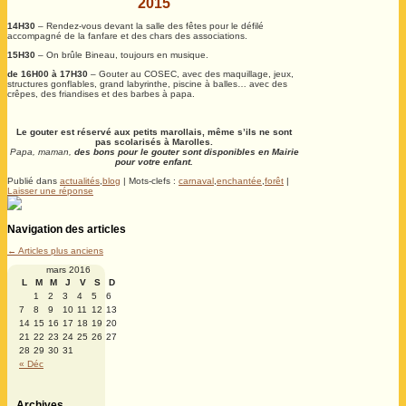
2015
14H30
– Rendez-vous devant la salle des fêtes pour le défilé
accompagné de la fanfare et des chars des associations.
15H30
– On brûle Bineau, toujours en musique.
de 16H00 à 17H30
– Gouter au COSEC, avec des maquillage, jeux,
structures gonflables, grand labyrinthe, piscine à balles… avec des
crêpes, des friandises et des barbes à papa.
Le gouter est réservé aux petits marollais, même s’ils ne sont
pas scolarisés à Marolles.
Papa, maman,
des bons pour le gouter sont disponibles en Mairie
pour votre enfant.
Publié dans
actualités
,
blog
|
Mots-clefs :
carnaval
,
enchantée
,
forêt
|
Laisser une réponse
Navigation des articles
←
Articles plus anciens
mars 2016
L
M
M
J
V
S
D
1
2
3
4
5
6
7
8
9
10
11
12
13
14
15
16
17
18
19
20
21
22
23
24
25
26
27
28
29
30
31
« Déc
Archives