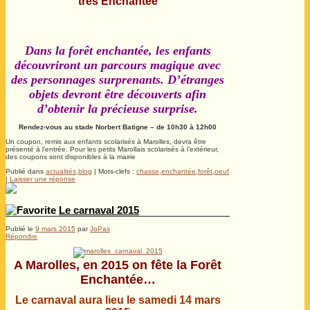
très Enchantée
Dans la forêt enchantée, les enfants
découvriront un parcours magique avec
des personnages surprenants. D’étranges
objets devront être découverts afin
d’obtenir la précieuse surprise.
Rendez-vous au stade Norbert Batigne – de 10h30 à 12h00
Un coupon, remis aux enfants scolarisés à Marolles, devra être
présenté à l’entrée. Pour les petits Marollais scolarisés à l’extérieur,
des coupons sont disponibles à la mairie
Publié dans
actualités
,
blog
|
Mots-clefs :
chasse
,
enchantée
,
forêt
,
oeuf
|
Laisser une réponse
Le carnaval 2015
Publié le
9 mars 2015
par
JoPas
Répondre
A Marolles, en 2015 on fête la Forêt
Enchantée…
Le carnaval aura lieu le samedi 14 mars