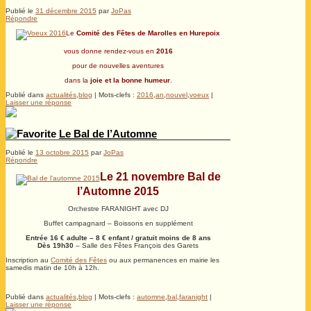
Publié le
31 décembre 2015
par
JoPas
Répondre
Le
Comité des Fêtes de Marolles en Hurepoix
vous donne rendez-vous en
2016
pour de nouvelles aventures
dans la
joie et la bonne humeur
.
Publié dans
actualités
,
blog
|
Mots-clefs :
2016
,
an
,
nouvel
,
voeux
|
Laisser une réponse
Le Bal de l’Automne
Publié le
13 octobre 2015
par
JoPas
Répondre
Le 21 novembre Bal de
l’Automne 2015
Orchestre FARANIGHT avec DJ
Buffet campagnard – Boissons en supplément
Entrée 16 € adulte – 8 € enfant / gratuit moins de 8 ans
Dès 19h30
– Salle des Fêtes François des Garets
Inscription au
Comité des Fêtes
ou aux permanences en mairie les
samedis matin de 10h à 12h.
.
Publié dans
actualités
,
blog
|
Mots-clefs :
automne
,
bal
,
faranight
|
Laisser une réponse