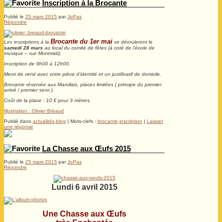
Inscription à la Brocante
Publié le
25 mars 2015
par
JoPas
Répondre
Brocante du 1er mai
Les inscriptions à la
se dérouleront le
samedi 28 mars
au local du comité de fêtes (à coté de l’école de
musique – rue Montmidi).
Inscription de 9h00 à 12h00.
Merci de venir avec votre pièce d’identité et un justificatif de domicile.
Brocante réservée aux Marollais, places limitées ( principe du premier
arrivé / premier servi ).
Coût de la place : 10 € pour 3 mètres.
Illustration : Olivier Bréaud
Publié dans
actualités
,
blog
|
Mots-clefs :
brocante
,
inscription
|
Laisser
une réponse
La Chasse aux Œufs 2015
Publié le
25 mars 2015
par
JoPas
Répondre
Lundi 6 avril 2015
Une Chasse aux Œufs