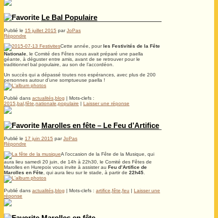
Le Bal Populaire
Publié le
15 juillet 2015
par
JoPas
Répondre
Cette année, pour
les Festivités de la Fête
Nationale
, le Comité des Fêtes nous avait préparé une paella
géante, à déguster entre amis, avant de se retrouver pour le
traditionnel bal populaire, au son de l’accordéon.
Un succès qui a dépassé toutes nos espérances, avec plus de 200
personnes autour d’une somptueuse paella !
Publié dans
actualités
,
blog
|
Mots-clefs :
2015
,
bal
,
fête
,
nationale
,
populaire
|
Laisser une réponse
Marolles en fête – Le Feu d’Artifice
Publié le
17 juin 2015
par
JoPas
Répondre
A l’occasion de la Fête de la Musique, qui
aura lieu samedi 20 juin, de 14h à 22h30, le Comité des Fêtes de
Marolles en Hurepoix vous invite à assister au
Feu d’Artifice de
Marolles en Fête
, qui aura lieu sur le stade, à partir de
22h45
.
Publié dans
actualités
,
blog
|
Mots-clefs :
artifice
,
fête
,
feu
|
Laisser une
réponse
Marolles en fête