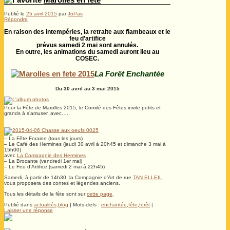
Publié le
25 avril 2015
par
JoPas
Répondre
En raison des intempéries, la retraite aux flambeaux et le
feu d’artifice
prévus samedi 2 mai sont annulés.
En outre, les animations du samedi auront lieu au
COSEC.
La Forêt Enchantée
Du 30 avril au 3 mai 2015
Pour la Fête de Marolles 2015, le Comité des Fêtes invite petits et
grands à s’amuser, avec…..
– La Fête Foraine (tous les jours)
– Le Café des Hermines (jeudi 30 avril à 20h45 et dimanche 3 mai à
15h00)
avec
La Compagnie des Hermines
– La Brocante (vendredi 1er mai)
– Le Feu d’Artifice (samedi 2 mai à 22h45)
Samedi, à partir de 14h30, la Compagnie d’Art de rue
TAN ELLEIL
vous proposera des contes et légendes anciens.
Tous les détails de la fête sont sur
cette page
.
Publié dans
actualités
,
blog
|
Mots-clefs :
enchantée
,
fête
,
forêt
|
Laisser une réponse