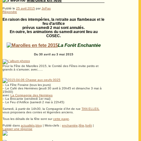
Publié le
25 avril 2015
par
JoPas
Répondre
En raison des intempéries, la retraite aux flambeaux et le
feu d’artifice
prévus samedi 2 mai sont annulés.
En outre, les animations du samedi auront lieu au
COSEC.
La Forêt Enchantée
Du 30 avril au 3 mai 2015
Pour la Fête de Marolles 2015, le Comité des Fêtes invite petits et
grands à s’amuser, avec…..
– La Fête Foraine (tous les jours)
– Le Café des Hermines (jeudi 30 avril à 20h45 et dimanche 3 mai à
15h00)
avec
La Compagnie des Hermines
– La Brocante (vendredi 1er mai)
– Le Feu d’Artifice (samedi 2 mai à 22h45)
Samedi, à partir de 14h30, la Compagnie d’Art de rue
TAN ELLEIL
vous proposera des contes et légendes anciens.
Tous les détails de la fête sont sur
cette page
.
Publié dans
actualités
,
blog
|
Mots-clefs :
enchantée
,
fête
,
forêt
|
Laisser une réponse