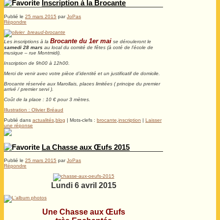
Inscription à la Brocante
Publié le
25 mars 2015
par
JoPas
Répondre
Brocante du 1er mai
Les inscriptions à la
se dérouleront le
samedi 28 mars
au local du comité de fêtes (à coté de l’école de
musique – rue Montmidi).
Inscription de 9h00 à 12h00.
Merci de venir avec votre pièce d’identité et un justificatif de domicile.
Brocante réservée aux Marollais, places limitées ( principe du premier
arrivé / premier servi ).
Coût de la place : 10 € pour 3 mètres.
Illustration : Olivier Bréaud
Publié dans
actualités
,
blog
|
Mots-clefs :
brocante
,
inscription
|
Laisser
une réponse
La Chasse aux Œufs 2015
Publié le
25 mars 2015
par
JoPas
Répondre
Lundi 6 avril 2015
Une Chasse aux Œufs