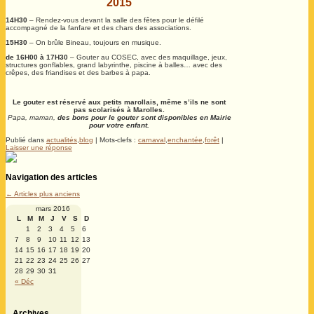
2015
14H30
– Rendez-vous devant la salle des fêtes pour le défilé
accompagné de la fanfare et des chars des associations.
15H30
– On brûle Bineau, toujours en musique.
de 16H00 à 17H30
– Gouter au COSEC, avec des maquillage, jeux,
structures gonflables, grand labyrinthe, piscine à balles… avec des
crêpes, des friandises et des barbes à papa.
Le gouter est réservé aux petits marollais, même s’ils ne sont
pas scolarisés à Marolles.
Papa, maman,
des bons pour le gouter sont disponibles en Mairie
pour votre enfant.
Publié dans
actualités
,
blog
|
Mots-clefs :
carnaval
,
enchantée
,
forêt
|
Laisser une réponse
Navigation des articles
←
Articles plus anciens
mars 2016
L
M
M
J
V
S
D
1
2
3
4
5
6
7
8
9
10
11
12
13
14
15
16
17
18
19
20
21
22
23
24
25
26
27
28
29
30
31
« Déc
Archives