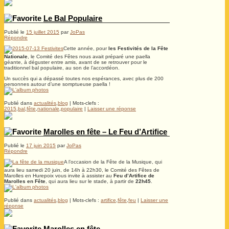
Le Bal Populaire
Publié le
15 juillet 2015
par
JoPas
Répondre
Cette année, pour
les Festivités de la Fête
Nationale
, le Comité des Fêtes nous avait préparé une paella
géante, à déguster entre amis, avant de se retrouver pour le
traditionnel bal populaire, au son de l’accordéon.
Un succès qui a dépassé toutes nos espérances, avec plus de 200
personnes autour d’une somptueuse paella !
Publié dans
actualités
,
blog
|
Mots-clefs :
2015
,
bal
,
fête
,
nationale
,
populaire
|
Laisser une réponse
Marolles en fête – Le Feu d’Artifice
Publié le
17 juin 2015
par
JoPas
Répondre
A l’occasion de la Fête de la Musique, qui
aura lieu samedi 20 juin, de 14h à 22h30, le Comité des Fêtes de
Marolles en Hurepoix vous invite à assister au
Feu d’Artifice de
Marolles en Fête
, qui aura lieu sur le stade, à partir de
22h45
.
Publié dans
actualités
,
blog
|
Mots-clefs :
artifice
,
fête
,
feu
|
Laisser une
réponse
Marolles en fête