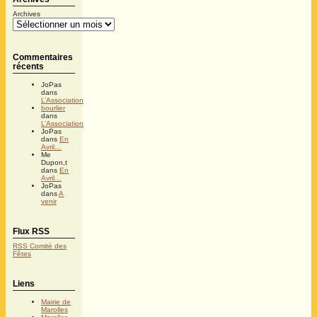
Archives
Commentaires
récents
JoPas
dans
L’Association
bourlier
dans
L’Association
JoPas
dans
En
Avril…
Me
Dupon,t
dans
En
Avril…
JoPas
dans
A
venir
Flux RSS
RSS Comité des
Fêtes
Liens
Mairie de
Marolles