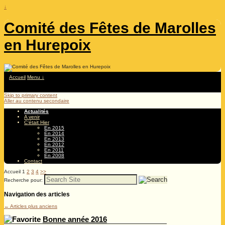
↓
Comité des Fêtes de Marolles
en Hurepoix
Accueil
Menu ↓
Skip to primary content
Aller au contenu secondaire
Actualités
A venir
C’était Hier
En 2015
En 2014
En 2013
En 2012
En 2011
En 2008
Contact
Accueil
1
2
3
4
>>
Recherche pour:
Navigation des articles
←
Articles plus anciens
Bonne année 2016