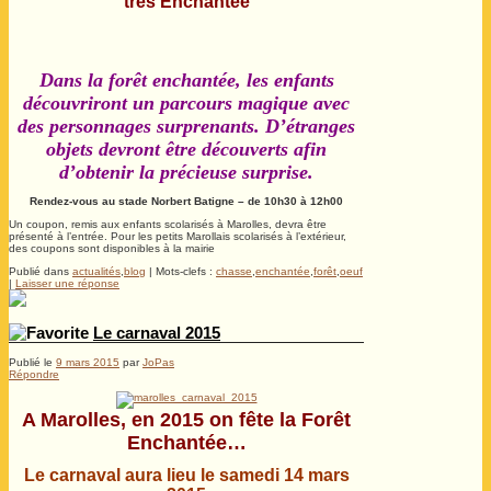
très Enchantée
Dans la forêt enchantée, les enfants
découvriront un parcours magique avec
des personnages surprenants. D’étranges
objets devront être découverts afin
d’obtenir la précieuse surprise.
Rendez-vous au stade Norbert Batigne – de 10h30 à 12h00
Un coupon, remis aux enfants scolarisés à Marolles, devra être
présenté à l’entrée. Pour les petits Marollais scolarisés à l’extérieur,
des coupons sont disponibles à la mairie
Publié dans
actualités
,
blog
|
Mots-clefs :
chasse
,
enchantée
,
forêt
,
oeuf
|
Laisser une réponse
Le carnaval 2015
Publié le
9 mars 2015
par
JoPas
Répondre
A Marolles, en 2015 on fête la Forêt
Enchantée…
Le carnaval aura lieu le samedi 14 mars