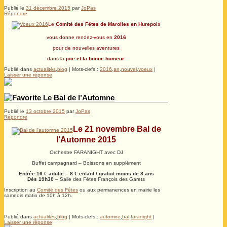
Publié le
31 décembre 2015
par
JoPas
Répondre
Le
Comité des Fêtes de Marolles en Hurepoix
vous donne rendez-vous en
2016
pour de nouvelles aventures
dans la
joie et la bonne humeur
.
Publié dans
actualités
,
blog
|
Mots-clefs :
2016
,
an
,
nouvel
,
voeux
|
Laisser une réponse
Le Bal de l’Automne
Publié le
13 octobre 2015
par
JoPas
Répondre
Le 21 novembre Bal de
l’Automne 2015
Orchestre FARANIGHT avec DJ
Buffet campagnard – Boissons en supplément
Entrée 16 € adulte – 8 € enfant / gratuit moins de 8 ans
Dès 19h30
– Salle des Fêtes François des Garets
Inscription au
Comité des Fêtes
ou aux permanences en mairie les
samedis matin de 10h à 12h.
.
Publié dans
actualités
,
blog
|
Mots-clefs :
automne
,
bal
,
faranight
|
Laisser une réponse