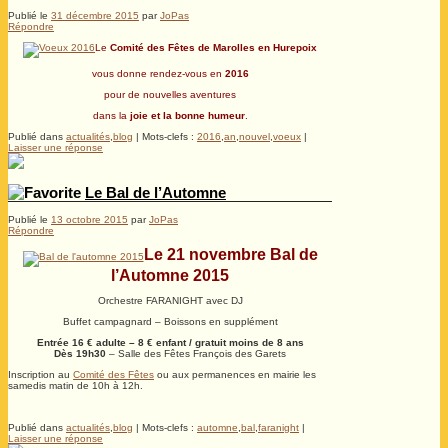
Publié le
31 décembre 2015
par
JoPas
Répondre
Le
Comité des Fêtes de Marolles en Hurepoix
vous donne rendez-vous en
2016
pour de nouvelles aventures
dans la
joie et la bonne humeur
.
Publié dans
actualités
,
blog
|
Mots-clefs :
2016
,
an
,
nouvel
,
voeux
|
Laisser une réponse
Le Bal de l’Automne
Publié le
13 octobre 2015
par
JoPas
Répondre
Le 21 novembre Bal de
l’Automne 2015
Orchestre FARANIGHT avec DJ
Buffet campagnard – Boissons en supplément
Entrée 16 € adulte – 8 € enfant / gratuit moins de 8 ans
Dès 19h30
– Salle des Fêtes François des Garets
Inscription au
Comité des Fêtes
ou aux permanences en mairie les
samedis matin de 10h à 12h.
.
Publié dans
actualités
,
blog
|
Mots-clefs :
automne
,
bal
,
faranight
|
Laisser une réponse