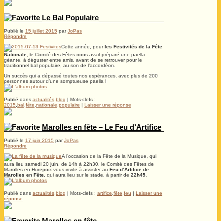
Le Bal Populaire
Publié le
15 juillet 2015
par
JoPas
Répondre
Cette année, pour
les Festivités de la Fête
Nationale
, le Comité des Fêtes nous avait préparé une paella
géante, à déguster entre amis, avant de se retrouver pour le
traditionnel bal populaire, au son de l’accordéon.
Un succès qui a dépassé toutes nos espérances, avec plus de 200
personnes autour d’une somptueuse paella !
Publié dans
actualités
,
blog
|
Mots-clefs :
2015
,
bal
,
fête
,
nationale
,
populaire
|
Laisser une réponse
Marolles en fête – Le Feu d’Artifice
Publié le
17 juin 2015
par
JoPas
Répondre
A l’occasion de la Fête de la Musique, qui
aura lieu samedi 20 juin, de 14h à 22h30, le Comité des Fêtes de
Marolles en Hurepoix vous invite à assister au
Feu d’Artifice de
Marolles en Fête
, qui aura lieu sur le stade, à partir de
22h45
.
Publié dans
actualités
,
blog
|
Mots-clefs :
artifice
,
fête
,
feu
|
Laisser une
réponse
Marolles en fête