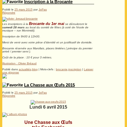
Inscription à la Brocante
Publié le
25 mars 2015
par
JoPas
Répondre
Brocante du 1er mai
Les inscriptions à la
se dérouleront le
samedi 28 mars
au local du comité de fêtes (à coté de l’école de
musique – rue Montmidi).
Inscription de 9h00 à 12h00.
Merci de venir avec votre pièce d’identité et un justificatif de domicile.
Brocante réservée aux Marollais, places limitées ( principe du premier
arrivé / premier servi ).
Coût de la place : 10 € pour 3 mètres.
Illustration : Olivier Bréaud
Publié dans
actualités
,
blog
|
Mots-clefs :
brocante
,
inscription
|
Laisser
une réponse
La Chasse aux Œufs 2015
Publié le
25 mars 2015
par
JoPas
Répondre
Lundi 6 avril 2015
Une Chasse aux Œufs