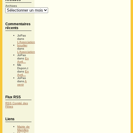
Archives
Commentaires
récents
JoPas
dans
L’Association
bourlier
dans
L’Association
JoPas
dans
En
Avril…
Me
Dupon,t
dans
En
Avril…
JoPas
dans
A
venir
Flux RSS
RSS Comité des
Fêtes
Liens
Mairie de
Marolles