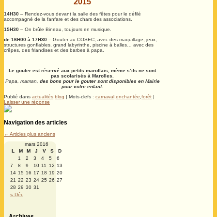
2015
14H30
– Rendez-vous devant la salle des fêtes pour le défilé
accompagné de la fanfare et des chars des associations.
15H30
– On brûle Bineau, toujours en musique.
de 16H00 à 17H30
– Gouter au COSEC, avec des maquillage, jeux,
structures gonflables, grand labyrinthe, piscine à balles… avec des
crêpes, des friandises et des barbes à papa.
Le gouter est réservé aux petits marollais, même s’ils ne sont
pas scolarisés à Marolles.
Papa, maman,
des bons pour le gouter sont disponibles en Mairie
pour votre enfant.
Publié dans
actualités
,
blog
|
Mots-clefs :
carnaval
,
enchantée
,
forêt
|
Laisser une réponse
Navigation des articles
←
Articles plus anciens
mars 2016
L
M
M
J
V
S
D
1
2
3
4
5
6
7
8
9
10
11
12
13
14
15
16
17
18
19
20
21
22
23
24
25
26
27
28
29
30
31
« Déc
Archives