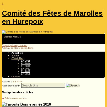
↓
Comité des Fêtes de Marolles
en Hurepoix
Accueil
Menu ↓
Skip to primary content
Aller au contenu secondaire
Actualités
A venir
C’était Hier
En 2015
En 2014
En 2013
En 2012
En 2011
En 2008
Contact
Accueil
1
2
3
4
>>
Recherche pour:
Navigation des articles
←
Articles plus anciens
Bonne année 2016