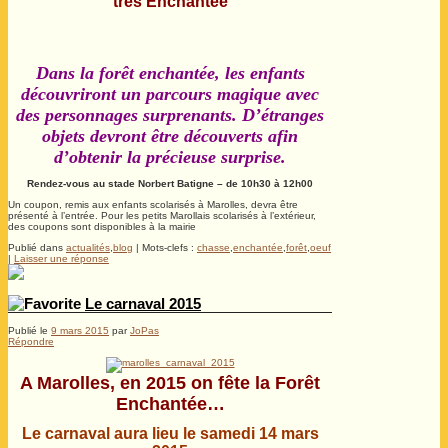
très Enchantée
Dans la forêt enchantée, les enfants
découvriront un parcours magique avec
des personnages surprenants. D’étranges
objets devront être découverts afin
d’obtenir la précieuse surprise.
Rendez-vous au stade Norbert Batigne – de 10h30 à 12h00
Un coupon, remis aux enfants scolarisés à Marolles, devra être
présenté à l’entrée. Pour les petits Marollais scolarisés à l’extérieur,
des coupons sont disponibles à la mairie
Publié dans
actualités
,
blog
|
Mots-clefs :
chasse
,
enchantée
,
forêt
,
oeuf
|
Laisser une réponse
Le carnaval 2015
Publié le
9 mars 2015
par
JoPas
Répondre
A Marolles, en 2015 on fête la Forêt
Enchantée…
Le carnaval aura lieu le samedi 14 mars