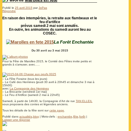
Publié le
25 avril 2015
par
JoPas
Répondre
En raison des intempéries, la retraite aux flambeaux et le
feu d’artifice
prévus samedi 2 mai sont annulés.
En outre, les animations du samedi auront lieu au
COSEC.
La Forêt Enchantée
Du 30 avril au 3 mai 2015
Pour la Fête de Marolles 2015, le Comité des Fêtes invite petits et
grands à s’amuser, avec…..
– La Fête Foraine (tous les jours)
– Le Café des Hermines (jeudi 30 avril à 20h45 et dimanche 3 mai à
15h00)
avec
La Compagnie des Hermines
– La Brocante (vendredi 1er mai)
– Le Feu d’Artifice (samedi 2 mai à 22h45)
Samedi, à partir de 14h30, la Compagnie d’Art de rue
TAN ELLEIL
vous proposera des contes et légendes anciens.
Tous les détails de la fête sont sur
cette page
.
Publié dans
actualités
,
blog
|
Mots-clefs :
enchantée
,
fête
,
forêt
|
Laisser une réponse