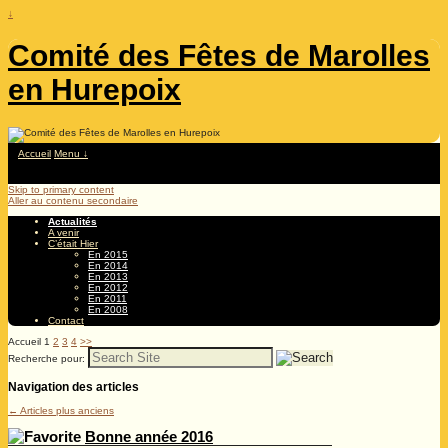
↓
Comité des Fêtes de Marolles
en Hurepoix
Accueil
Menu ↓
Skip to primary content
Aller au contenu secondaire
Actualités
A venir
C’était Hier
En 2015
En 2014
En 2013
En 2012
En 2011
En 2008
Contact
Accueil
1
2
3
4
>>
Recherche pour:
Navigation des articles
←
Articles plus anciens
Bonne année 2016