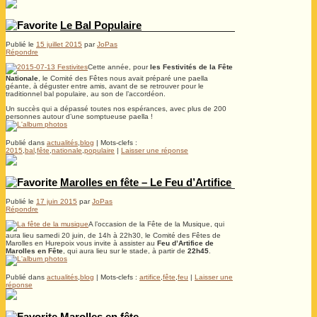
Le Bal Populaire
Publié le
15 juillet 2015
par
JoPas
Répondre
Cette année, pour
les Festivités de la Fête
Nationale
, le Comité des Fêtes nous avait préparé une paella
géante, à déguster entre amis, avant de se retrouver pour le
traditionnel bal populaire, au son de l’accordéon.
Un succès qui a dépassé toutes nos espérances, avec plus de 200
personnes autour d’une somptueuse paella !
Publié dans
actualités
,
blog
|
Mots-clefs :
2015
,
bal
,
fête
,
nationale
,
populaire
|
Laisser une réponse
Marolles en fête – Le Feu d’Artifice
Publié le
17 juin 2015
par
JoPas
Répondre
A l’occasion de la Fête de la Musique, qui
aura lieu samedi 20 juin, de 14h à 22h30, le Comité des Fêtes de
Marolles en Hurepoix vous invite à assister au
Feu d’Artifice de
Marolles en Fête
, qui aura lieu sur le stade, à partir de
22h45
.
Publié dans
actualités
,
blog
|
Mots-clefs :
artifice
,
fête
,
feu
|
Laisser une
réponse
Marolles en fête