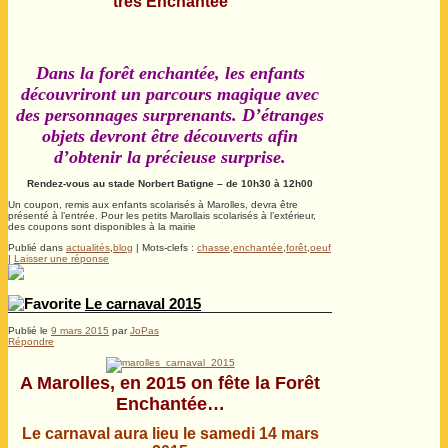
très Enchantée
Dans la forêt enchantée, les enfants
découvriront un parcours magique avec
des personnages surprenants. D’étranges
objets devront être découverts afin
d’obtenir la précieuse surprise.
Rendez-vous au stade Norbert Batigne – de 10h30 à 12h00
Un coupon, remis aux enfants scolarisés à Marolles, devra être
présenté à l’entrée. Pour les petits Marollais scolarisés à l’extérieur,
des coupons sont disponibles à la mairie
Publié dans
actualités
,
blog
|
Mots-clefs :
chasse
,
enchantée
,
forêt
,
oeuf
|
Laisser une réponse
Le carnaval 2015
Publié le
9 mars 2015
par
JoPas
Répondre
A Marolles, en 2015 on fête la Forêt
Enchantée…
Le carnaval aura lieu le samedi 14 mars