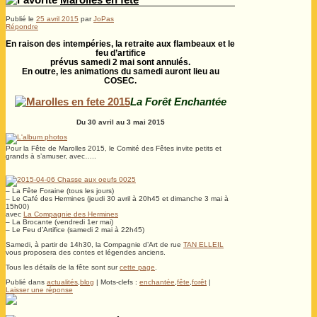
Publié le
25 avril 2015
par
JoPas
Répondre
En raison des intempéries, la retraite aux flambeaux et le
feu d’artifice
prévus samedi 2 mai sont annulés.
En outre, les animations du samedi auront lieu au
COSEC.
La Forêt Enchantée
Du 30 avril au 3 mai 2015
Pour la Fête de Marolles 2015, le Comité des Fêtes invite petits et
grands à s’amuser, avec…..
– La Fête Foraine (tous les jours)
– Le Café des Hermines (jeudi 30 avril à 20h45 et dimanche 3 mai à
15h00)
avec
La Compagnie des Hermines
– La Brocante (vendredi 1er mai)
– Le Feu d’Artifice (samedi 2 mai à 22h45)
Samedi, à partir de 14h30, la Compagnie d’Art de rue
TAN ELLEIL
vous proposera des contes et légendes anciens.
Tous les détails de la fête sont sur
cette page
.
Publié dans
actualités
,
blog
|
Mots-clefs :
enchantée
,
fête
,
forêt
|
Laisser une réponse