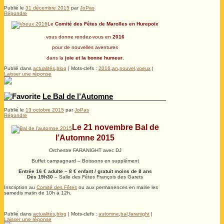
Publié le
31 décembre 2015
par
JoPas
Répondre
Le
Comité des Fêtes de Marolles en Hurepoix
vous donne rendez-vous en
2016
pour de nouvelles aventures
dans la
joie et la bonne humeur
.
Publié dans
actualités
,
blog
|
Mots-clefs :
2016
,
an
,
nouvel
,
voeux
|
Laisser une réponse
Le Bal de l’Automne
Publié le
13 octobre 2015
par
JoPas
Répondre
Le 21 novembre Bal de
l’Automne 2015
Orchestre FARANIGHT avec DJ
Buffet campagnard – Boissons en supplément
Entrée 16 € adulte – 8 € enfant / gratuit moins de 8 ans
Dès 19h30
– Salle des Fêtes François des Garets
Inscription au
Comité des Fêtes
ou aux permanences en mairie les
samedis matin de 10h à 12h.
.
Publié dans
actualités
,
blog
|
Mots-clefs :
automne
,
bal
,
faranight
|
Laisser une réponse