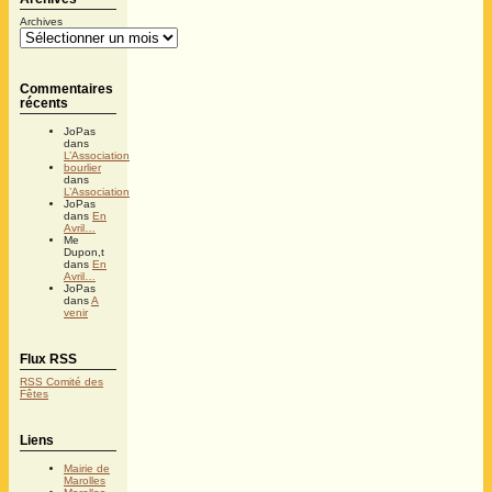
Archives
Commentaires
récents
JoPas
dans
L’Association
bourlier
dans
L’Association
JoPas
dans
En
Avril…
Me
Dupon,t
dans
En
Avril…
JoPas
dans
A
venir
Flux RSS
RSS Comité des
Fêtes
Liens
Mairie de
Marolles