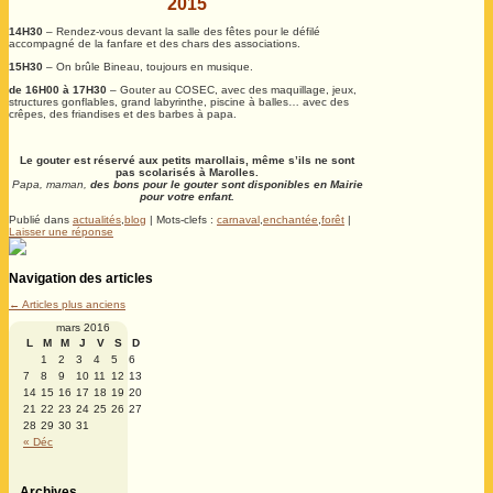
2015
14H30
– Rendez-vous devant la salle des fêtes pour le défilé
accompagné de la fanfare et des chars des associations.
15H30
– On brûle Bineau, toujours en musique.
de 16H00 à 17H30
– Gouter au COSEC, avec des maquillage, jeux,
structures gonflables, grand labyrinthe, piscine à balles… avec des
crêpes, des friandises et des barbes à papa.
Le gouter est réservé aux petits marollais, même s’ils ne sont
pas scolarisés à Marolles.
Papa, maman,
des bons pour le gouter sont disponibles en Mairie
pour votre enfant.
Publié dans
actualités
,
blog
|
Mots-clefs :
carnaval
,
enchantée
,
forêt
|
Laisser une réponse
Navigation des articles
←
Articles plus anciens
mars 2016
L
M
M
J
V
S
D
1
2
3
4
5
6
7
8
9
10
11
12
13
14
15
16
17
18
19
20
21
22
23
24
25
26
27
28
29
30
31
« Déc
Archives