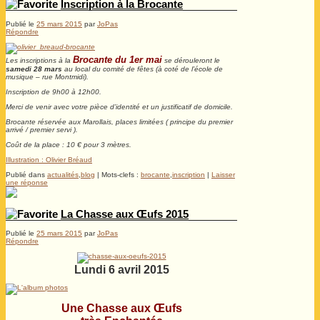
Inscription à la Brocante
Publié le
25 mars 2015
par
JoPas
Répondre
Brocante du 1er mai
Les inscriptions à la
se dérouleront le
samedi 28 mars
au local du comité de fêtes (à coté de l’école de
musique – rue Montmidi).
Inscription de 9h00 à 12h00.
Merci de venir avec votre pièce d’identité et un justificatif de domicile.
Brocante réservée aux Marollais, places limitées ( principe du premier
arrivé / premier servi ).
Coût de la place : 10 € pour 3 mètres.
Illustration : Olivier Bréaud
Publié dans
actualités
,
blog
|
Mots-clefs :
brocante
,
inscription
|
Laisser
une réponse
La Chasse aux Œufs 2015
Publié le
25 mars 2015
par
JoPas
Répondre
Lundi 6 avril 2015
Une Chasse aux Œufs